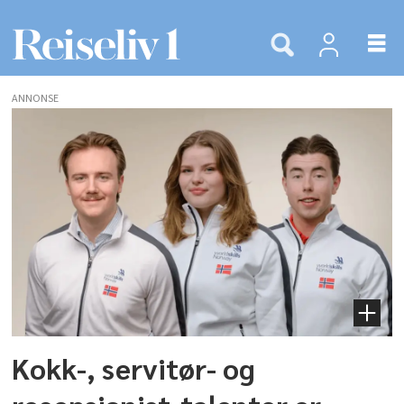
ANNONSE
Tags:
euroskills
Kokk-, servitør- og