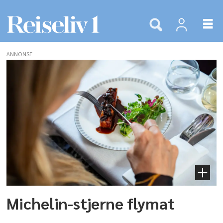
ANNONSE
Tags:
flymat
Michelin-stjerne flymat