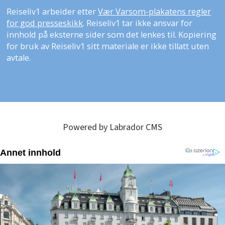
Reiseliv1 arbeider etter
Vær Varsom-plakatens regler
for god presseskikk
. Reiseliv1 tar ikke ansvar for
innhold på eksterne sider som det lenkes til. Kopiering
for bruk av Reiseliv1 sitt materiale er ikke tillatt uten
avtale.
Powered by Labrador CMS