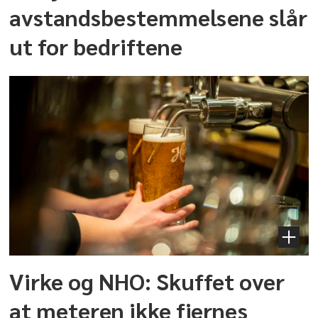
avstandsbestemmelsene slår
ut for bedriftene
Virke og NHO: Skuffet over
at meteren ikke fjernes