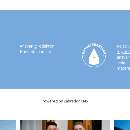
Ansvarlig redaktør:
Reiseli
Hans Kristiansen
regler 
ansvar
lenkes 
materia
Powered by Labrador CMS