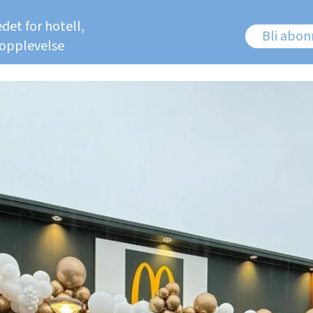
det for hotell,
Bli abo
 opplevelse