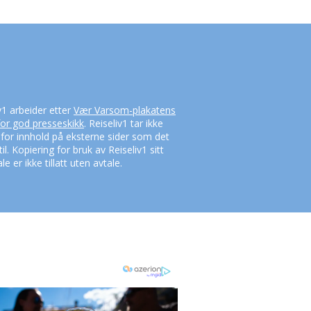
v1 arbeider etter
Vær Varsom-plakatens
for god presseskikk
. Reiseliv1 tar ikke
 for innhold på eksterne sider som det
til. Kopiering for bruk av Reiseliv1 sitt
le er ikke tillatt uten avtale.