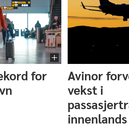
ekord for
Avinor for
avn
vekst i
passasjert
innenlands 