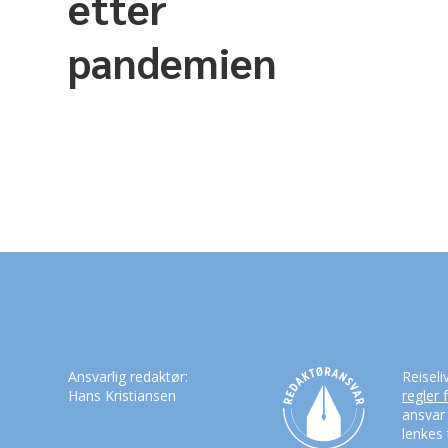
etter
pandemien
Ansvarlig redaktør:
Reiseli
Hans Kristiansen
regler 
ansvar
lenkes 