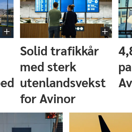
Solid trafikkår
4,
med sterk
pa
edriftene
utenlandsvekst
Av
for Avinor