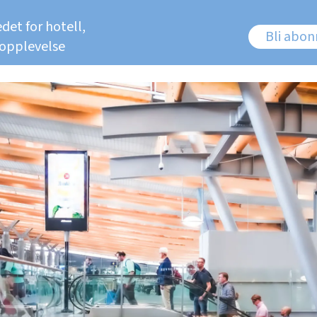
det for hotell,
Bli abo
 opplevelse