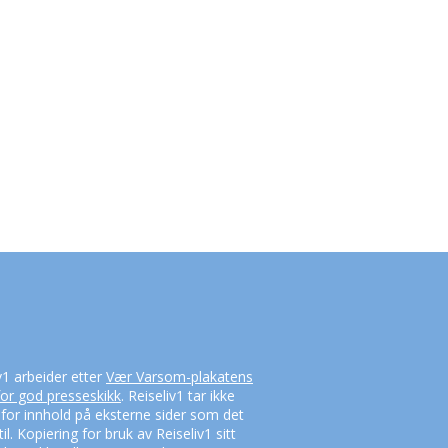
v1 arbeider etter
Vær Varsom-plakatens
for god presseskikk
. Reiseliv1 tar ikke
 for innhold på eksterne sider som det
til. Kopiering for bruk av Reiseliv1 sitt