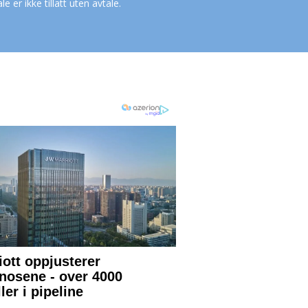
le er ikke tillatt uten avtale.