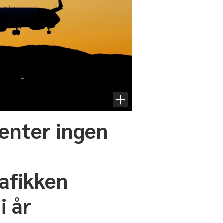
venter ingen
rafikken
i år