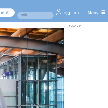
nnent
Logg inn
Søk
ANNONSE