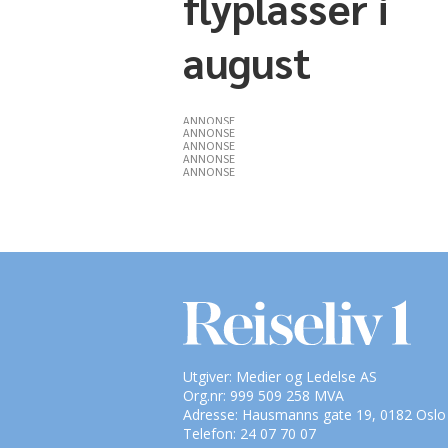
flyplasser i
august
ANNONSE
ANNONSE
ANNONSE
ANNONSE
ANNONSE
Utgiver: Medier og Ledelse AS
Org.nr: 999 509 258 MVA
Adresse: Hausmanns gate 19, 0182 Oslo
Telefon: 24 07 70 07