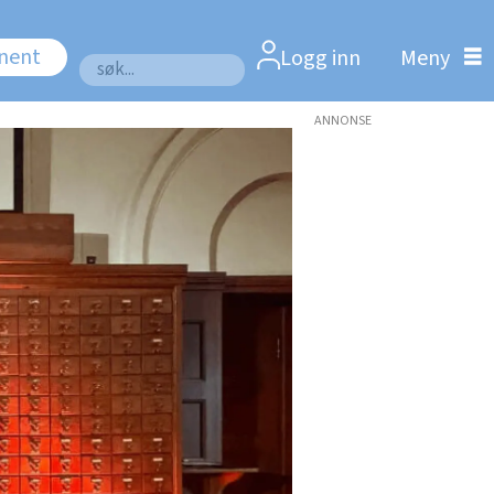
nnent
Logg inn
Søk
ANNONSE