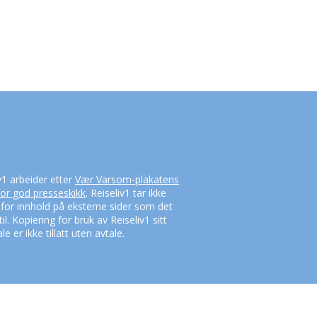
v1 arbeider etter
Vær Varsom-plakatens
for god presseskikk
. Reiseliv1 tar ikke
 for innhold på eksterne sider som det
til. Kopiering for bruk av Reiseliv1 sitt
le er ikke tillatt uten avtale.